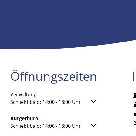
Öffnungszeiten
Verwaltung:
Klicken, um weitere Öffnungs- oder Schließzeiten aus
Schließt bald:
14:00
-
18:00
Uhr
Von 14:00 bis 18:00 
Bürgerbüro:
Klicken, um weitere Öffnungs- oder Schließzeiten aus
Schließt bald:
14:00
-
18:00
Uhr
Von 14:00 bis 18:00 