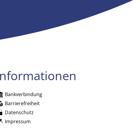
Informationen
Bankverbindung
zublenden
Uhr
Barrierefreiheit
Datenschutz
Impressum
zublenden
Uhr