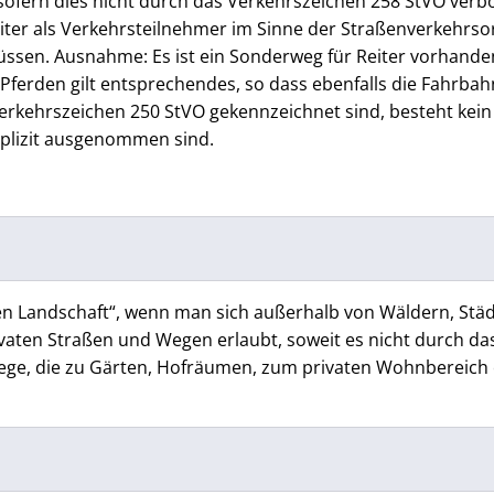
sofern dies nicht durch das Verkehrszeichen 258 StVO verbo
Reiter als Verkehrsteilnehmer im Sinne der Straßenverkehrs
ssen. Ausnahme: Es ist ein Sonderweg für Reiter vorhande
Pferden gilt entsprechendes, so dass ebenfalls die Fahrbah
Verkehrszeichen 250 StVO gekennzeichnet sind, besteht kein
xplizit ausgenommen sind.
reien Landschaft“, wenn man sich außerhalb von Wäldern, Stä
rivaten Straßen und Wegen erlaubt, soweit es nicht durch da
d Wege, die zu Gärten, Hofräumen, zum privaten Wohnbereich