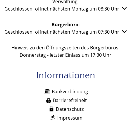
Verwaltung:
Klicken, um weitere Öffnungs- oder Schließzeiten auszub
Geschlossen:
öffnet nächsten Montag um 08:30 Uhr
Bürgerbüro:
Klicken, um weitere Öffnungs- oder Schließzeiten auszub
Geschlossen:
öffnet nächsten Montag um 07:30 Uhr
Hinweis zu den Öffnungszeiten des Bürgerbüros:
Donnerstag - letzter Einlass um 17:30 Uhr
Informationen
Bankverbindung
Barrierefreiheit
Datenschutz
Impressum