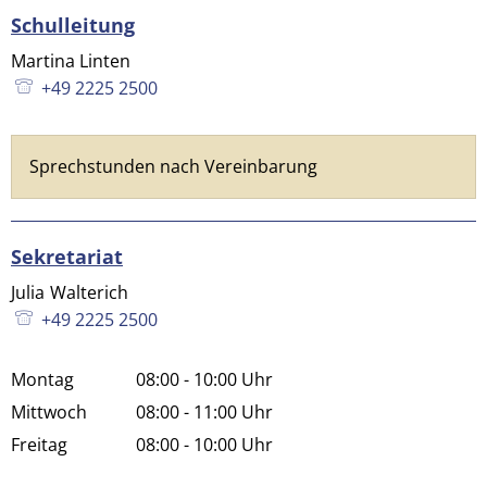
Schulleitung
Martina Linten
+49 2225 2500
Sprechstunden nach Vereinbarung
Sekretariat
Julia
Walterich
Julia Walterich
+49 2225 2500
Montag
08:00
-
10:00
Uhr
Von 08:00 bis 10:00 Uhr
Mittwoch
08:00
-
11:00
Uhr
Von 08:00 bis 11:00 Uhr
Freitag
08:00
-
10:00
Uhr
Von 08:00 bis 10:00 Uhr