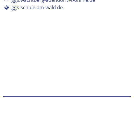
ggs.wachtberg-adendorf@t-online.de
ggs-schule-am-wald.de