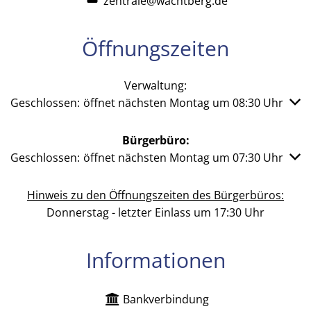
zentrale@wachtberg.de
Öffnungszeiten
Verwaltung:
Klicken, um weitere Öffnungs- oder Schließzeiten auszub
Geschlossen:
öffnet nächsten Montag um 08:30 Uhr
Bürgerbüro:
Klicken, um weitere Öffnungs- oder Schließzeiten auszub
Geschlossen:
öffnet nächsten Montag um 07:30 Uhr
Hinweis zu den Öffnungszeiten des Bürgerbüros:
Donnerstag - letzter Einlass um 17:30 Uhr
Informationen
Bankverbindung