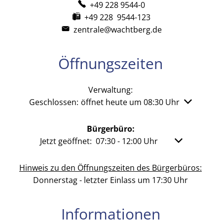
+49 228 9544-0
+49 228 9544-123
zentrale@wachtberg.de
Öffnungszeiten
Verwaltung:
Klicken, um weitere Öffnungs- oder Schließzeiten 
Geschlossen:
öffnet heute um 08:30 Uhr
Bürgerbüro:
Klicken, um weitere Öffnungs- oder Schließzeit
Jetzt geöffnet:
07:30
-
12:00
Uhr
Von 07:30 bis
Hinweis zu den Öffnungszeiten des Bürgerbüros:
Donnerstag - letzter Einlass um 17:30 Uhr
Informationen