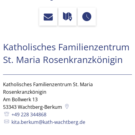
Katholisches
Katholisches Familienzentrum
Familienzentrum
St. Maria Rosenkranzkönigin
St.
Maria
Katholisches Familienzentrum St. Maria
Rosenkranzkönigin
Rosenkranzkönigin
Am Bollwerk 13
53343
Wachtberg-Berkum
Berkum
+49 228 344868
kita.berkum@kath-wachtberg.de