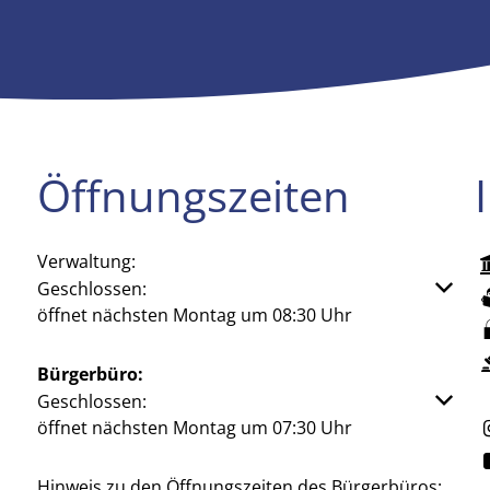
Öffnungszeiten
Verwaltung:
Klicken, um weitere Öffnungs- oder Schließzeiten aus
Geschlossen:
öffnet nächsten Montag um 08:30 Uhr
Bürgerbüro:
Klicken, um weitere Öffnungs- oder Schließzeiten aus
Geschlossen:
öffnet nächsten Montag um 07:30 Uhr
Hinweis zu den Öffnungszeiten des Bürgerbüros: