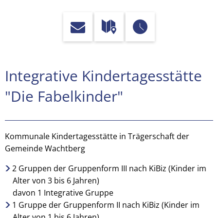
Integrative
Integrative Kindertagesstätte
Kindertagesstätte
"Die Fabelkinder"
"Die
Fabelkinder"
Kommunale Kindertagesstätte in Trägerschaft der
Gemeinde Wachtberg
Adendorf
2 Gruppen der Gruppenform III nach KiBiz (Kinder im
Alter von 3 bis 6 Jahren)
davon 1 Integrative Gruppe
1 Gruppe der Gruppenform II nach KiBiz (Kinder im
Alter von 1 bis 6 Jahren)