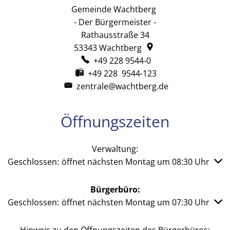
Gemeinde Wachtberg
Gemeinde Wachtb
- Der Bürgermeister -
Rathausstraße 34
53343
Wachtberg
+49 228 9544-0
+49 228 9544-123
zentrale@wachtberg.de
Öffnungszeiten
Verwaltung:
Klicken, um weitere Öffnungs- oder Schließzeiten auszub
Geschlossen:
öffnet nächsten Montag um 08:30 Uhr
Bürgerbüro:
Klicken, um weitere Öffnungs- oder Schließzeiten auszub
Geschlossen:
öffnet nächsten Montag um 07:30 Uhr
Hinweis zu den Öffnungszeiten des Bürgerbüros: