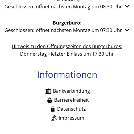
Klicken, um weitere Öffnungs- oder Schließzeiten auszub
Geschlossen:
öffnet nächsten Montag um 08:30 Uhr
Bürgerbüro:
Klicken, um weitere Öffnungs- oder Schließzeiten auszub
Geschlossen:
öffnet nächsten Montag um 07:30 Uhr
Hinweis zu den Öffnungszeiten des Bürgerbüros:
Donnerstag - letzter Einlass um 17:30 Uhr
Informationen
Bankverbindung
Barrierefreiheit
Datenschutz
Impressum