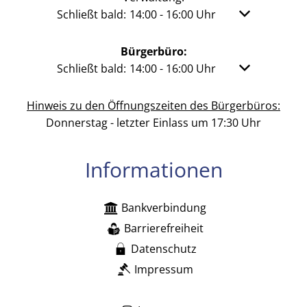
Klicken, um weitere Öffnungs- oder Schließzeit
Schließt bald:
14:00
-
16:00
Uhr
Von 14:00 bis 
Bürgerbüro:
Klicken, um weitere Öffnungs- oder Schließzeit
Schließt bald:
14:00
-
16:00
Uhr
Von 14:00 bis 
Hinweis zu den Öffnungszeiten des Bürgerbüros:
Donnerstag - letzter Einlass um 17:30 Uhr
Informationen
Bankverbindung
Barrierefreiheit
Datenschutz
Impressum