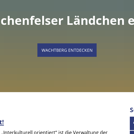
chenfelser Ländchen e
WACHTBERG ENTDECKEN
S
t!
 „Interkulturell orientiert“ ist die Verwaltung der