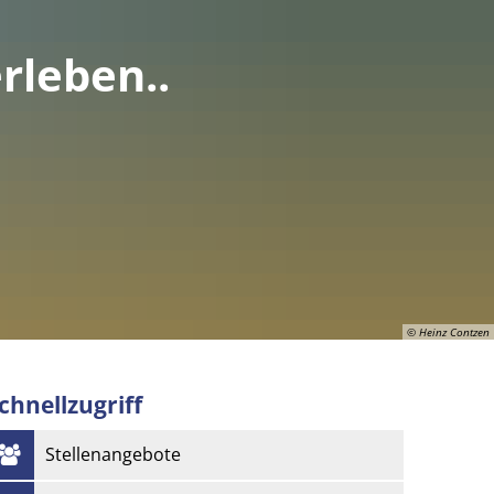
rleben..
© Heinz Contzen
chnellzugriff
© Heinz Contzen
Stellenangebote