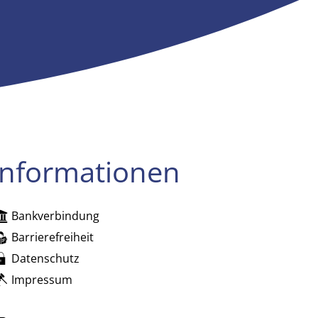
Informationen
Bankverbindung
zublenden
Barrierefreiheit
Datenschutz
Impressum
zublenden