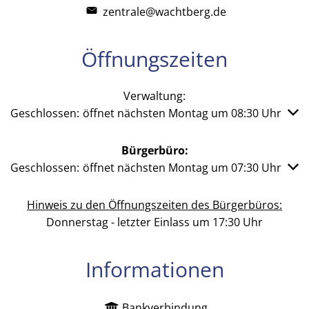
zentrale@wachtberg.de
Öffnungszeiten
Verwaltung:
Klicken, um weitere Öffnungs- oder Schließzeiten auszub
Geschlossen:
öffnet nächsten Montag um 08:30 Uhr
Bürgerbüro:
Klicken, um weitere Öffnungs- oder Schließzeiten auszub
Geschlossen:
öffnet nächsten Montag um 07:30 Uhr
Hinweis zu den Öffnungszeiten des Bürgerbüros:
Donnerstag - letzter Einlass um 17:30 Uhr
Informationen
Bankverbindung